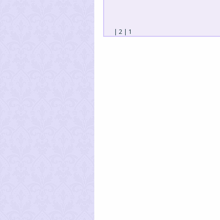
|
2
|
1